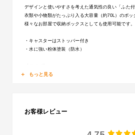
デザインと使いやすさを考えた通気性の良い「ふた
衣類や小物類がたっぷり入る大容量（約70L）のボ
様々なお部屋で収納ボックスとしても使用可能です
・キャスターはストッパー付き
・水に強い粉体塗装（防水）
【サイズ】
(約)幅50×奥行38×高さ67cm
もっと見る
【材質】
主材:スチール 張地:ポリエチレン
【表面加工】
スチール：粉体塗装
お客様レビュー
【生産国】ベトナム
【備考】
4.75
キャスター付き