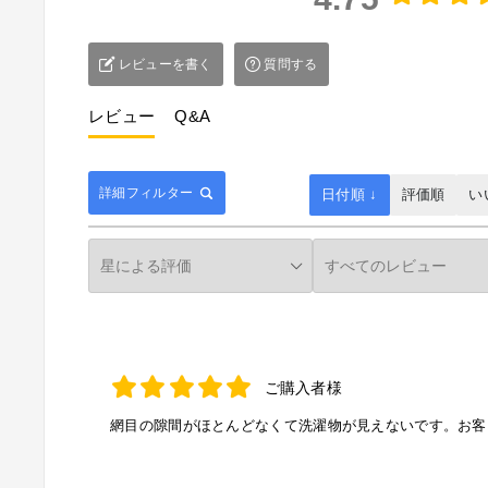
お客様組立て品 ※必要な工具は付属
レビューを書く
質問する
レビュー
Q&A
■検索ワード：ふた付きランドリーボックス【SMOOT
詳細フィルター
日付順 ↓
評価順
い
ケット ランドリー収納 洗濯かご 収納ボックス おしゃ
ビング キャスター付き 縦型 大容量 防水）
ご購入者様
網目の隙間がほとんどなくて洗濯物が見えないです。お客