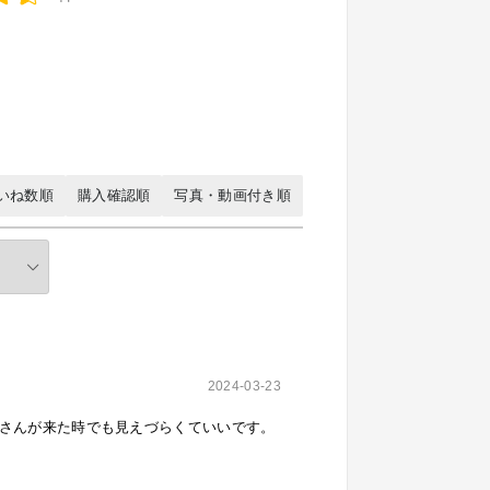
H】スムース 幅50cm（ランドリーバス
いね数順
購入確認順
写真・動画付き順
れ シンプル 脱衣所 洗面所 キッチン リ
2024-03-23
さんが来た時でも見えづらくていいです。