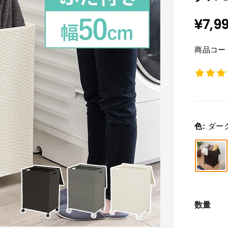
販
¥7,9
売
価
格
商品コード
色:
ダー
数量