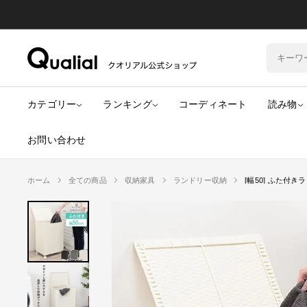
コ
ン
テ
ン
ク
ツ
オ
カテゴリー
ランキング
コーディネート
読み物
に
リ
ス
ア
お問い合わせ
キ
ル
ッ
公
ホーム
全ての商品
収納家具
ランドリー収納
[幅50] ふた付
プ
式
す
シ
る
ョ
ッ
プ