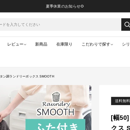
夏季休業のお知らせ🌻
レビュー
新商品
在庫限り
こだわりで探す
シ
きラタン調ランドリーボックス SMOOTH
送料無料
[幅5
クス 