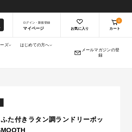
0
ログイン・新規登録
マイページ
お気に入り
カート
リーズ
はじめての方へ
メールマガジンの登
録
0] ふた付きラタン調ランドリーボッ
SMOOTH