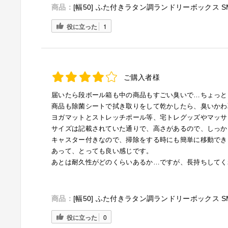
商品：
[幅50] ふた付きラタン調ランドリーボックス S
役に立った
1
ご購入者様
届いたら段ボール箱も中の商品もすごい臭いで…ちょっと
商品も除菌シートで拭き取りをして乾かしたら、臭いかわ
ヨガマットとストレッチポール等、宅トレグッズやマッサ
サイズは記載されていた通りで、高さがあるので、しっか
キャスター付きなので、掃除をする時にも簡単に移動でき
あって、とっても良い感じです。
あとは耐久性がどのくらいあるか…ですが、長持ちしてく
商品：
[幅50] ふた付きラタン調ランドリーボックス S
役に立った
0