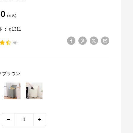
90
(税込)
： q1311
4件
クブラウン