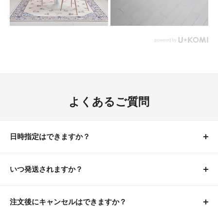
背もたれは軽くて丈夫なPP素材。
マットな質感のおしゃれな3色からお選びいただけます。
【商品サイズ(約)】幅44.5×奥行53×高さ75cm
【梱包サイズ(約)】65.5×45.5×53.5cm(13.2kg)
【材質】
座部・背部：ポリプロピレン
脚部：スチール(粉体塗装)
よくあるご質問
張地：合成皮革
クッション材：ウレタンフォーム
【生産国】中国
日時指定はできますか？
【備考】組立品(工具付属)
■商品の在庫がある場合
いつ発送されますか？
可能です。
カート画面で配送先の都道府県を選択する
と、配送希望日時をお選びいただけます。
■商品の在庫がある場合
注文後にキャンセルはできますか？
■予約商品の場合
日時指定ありの場合は、ご希望の日時に合わせて商品を
■検索ワード：萩原 ダイニング3点セット【直径60/70/80cm】(カフ