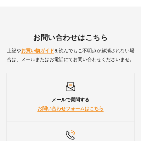
③クーポンコード入力欄が表示されますので、クーポン
・商品のイメージ違いの場合
Payからお選びいただけます。
※運送会社の荷物混雑状況・天候・事故・その他の事情
予約商品が入荷次第の発送となります。通常商品を先に
■領収書・納品書の発行方法
コードを入力して「適用」ボタンをタップする
・カラーやサイズの注文間違いの場合
等によりご希望の日時にお届けができない場合もござい
お届け希望の場合は、別々にご注文ください。
会員登録済みのお客様は、マイページの「ご注文履歴」
④合計金額から割引が適用されたことを確認できたら、
・お客様に起因する傷や汚れが生じた場合
ます。
から領収書と納品書を発行いただけます。
配送先やお支払い方法を入力して「今すぐ支払う」ボタ
■生地サンプルの場合
・弊社へのご連絡やご承諾なく返送された場合
※離島など一部地域は日時指定がお受けできない場合も
ンをタップする
お問い合わせはこちら
会員未登録で、領収書と納品書をご希望の場合は、
お問
・不良品の再梱包をしていただくことが難しい場合（返
ご注文から
7営業日以内に通常郵便にて発​​送
させていた
ございます。
い合わせフォーム
よりご連絡ください。
品や交換の際に、運送会社との受け渡しのため、大変手
だきます。
上記や
お買い物ガイド
を読んでもご不明点が解消されない場
パソコン画面の場合
数ですが不良品の再梱包をお客様へお願いしておりま
※生地サンプルはポスト投函のため日時指定はできませ
発送からお届けの目安は約1週間程度となります。
■請求書の発行方法
合は、メールまたはお電話にてお問い合わせくださいませ。
①カート画面から決済画面に進む
す。）
ん。
お問い合わせフォーム
よりご連絡いただき次第、発行い
②合計金額の上のクーポンコード入力欄に、クーポンコ
たします。
ードを入力して「適用」ボタンをタップする
③合計金額から割引が適用されたことを確認できたら、
配送先やお支払い方法を入力して「今すぐ支払う」ボタ
メールで質問する
ンをタップする
お問い合わせフォームはこちら