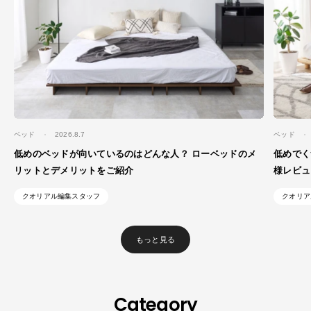
ベッド
2026.8.7
ベッド
低めのベッドが向いているのはどんな人？ ローベッドのメ
低めでく
リットとデメリットをご紹介
様レビュ
クオリアル編集スタッフ
クオリア
もっと見る
Category