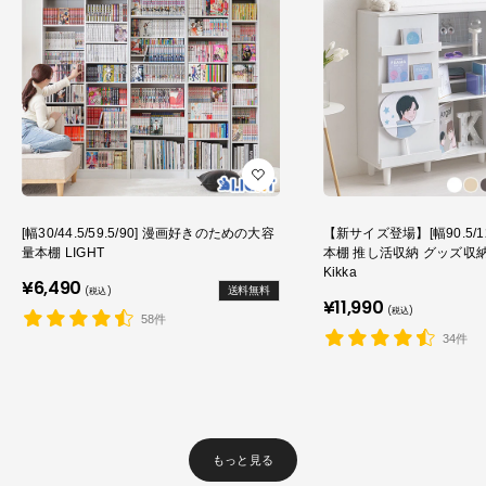
[幅30/44.5/59.5/90] 漫画好きのための大容
【新サイズ登場】[幅90.5/1
量本棚 LIGHT
本棚 推し活収納 グッズ収
Kikka
販
¥6,490
送料無料
(税込)
売
販
¥11,990
(税込)
価
売
58件
格
価
34件
格
もっと見る