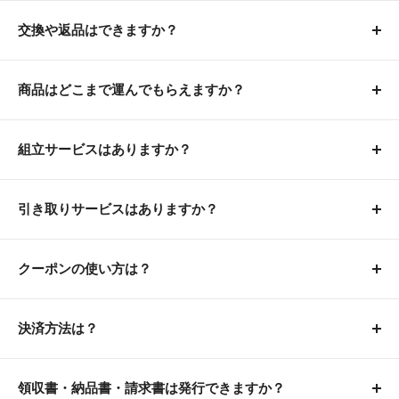
ェテーブル セット 丸 ダイニング ポリプロピレン チェア ダイニン
発送いたします。
ご注文完了から30分以内
にご連絡をいただいた場合のみ
入荷日が確定していないため、
ご注文時点では日付指定
グチェア ダイニングテーブル ダイニングテーブルセット 2人用 シ
キャンセル可能です。
交換や返品はできますか？
を承ることができません。
日時指定なしの場合は、最短発送(午前9時までのご注文
ンプル おしゃれ かわいい 白 北欧 大理石 2人 円形テーブル チュー
※ご連絡のタイミングによっては発送手配が完了してお
で翌営業日に発送)いたします。
商品の品質については万全を期しておりますが、万が一
ご予約注文をいただいたお客様には、商品の入荷日が確
リップテーブル 緑)
りキャンセルが間に合わない場合もございます。
商品違いや初期不良がございましたら、
商品到着から10
商品はどこまで運んでもらえますか？
定次第メールにてお知らせします。
※コンビニ決済・銀行振込の場合は、ご入金確認後の発
日以内
にご連絡ください。
送となります。
通常商品の運搬は
玄関先まで
となります。
日時指定をご希望の場合は、お手数ですがその際のメー
交換をご希望の場合…不良箇所を写真などで確認→弊社
組立サービスはありますか？
ルにご返信ください。
発送からお届けまでの目安は以下の通りです。
エレベーターがない集合住宅の場合でも、
で交換品出荷&不良品回収手配いたします。
玄関まで運搬いたしますのでご安心ください。
通常商品の
組立サービスはありません
。
特にご返信がなかった場合は、商品入荷後に最短発送い
・下記の地域以外：約1～2日後
返品をご希望の場合…不良箇所を写真などで確認→弊社
お手数ですがお客様自身で組み立てていただくようお願
引き取りサービスはありますか？
たします。
・東北/関東/山梨県/新潟県：約2～3日後
■一軒家の場合：玄関まで
で不良品回収手配→着荷後に検品→10営業日以内に振込
いしております。
・北海道：約3～5日後
■集合住宅の場合：部屋番号のある玄関まで(2階の場合
当店では運送会社と引取設置の契約を行っていないた
※予約商品と通常商品を一緒に購入いただいた場合は、
にてご返金いたします。
・沖縄県：約1週間後
は2階の玄関まで配送)
※一部の開梱組立設置サービス付きの商品のみ、運送業
め、
家具の引き取りはできません
。
クーポンの使い方は？
予約商品が入荷次第の発送となります。通常商品を先に
※離島は地域により異なります
また、
保証期間(配達完了から1年)
に不具合等のご連絡が
者が室内のご希望の場所まで運搬し、商品の組立まで行
お手数ですが不要になった家具の処分はお客様ご自身に
お届け希望の場合は、別々にご注文ください。
※一部の開梱組立設置サービス付き・開梱設置サービス
スマホ画面の場合
あった場合も上記の流れにてご対応いたします。
います。
てお願いいたします。
■予約商品の場合
付きの商品のみ、運送業者が室内のご希望の場所まで運
①カート画面から決済画面に進む
決済方法は？
※コンビニ決済・銀行振込の場合は、ご入金確認後の発
⚠️保証期間内でも以下の場合は交換・返品はできかねま
搬します。
②「今すぐ支払う」ボタンの上にある「クーポンコード
送となります。ご入金のタイミングによってはご希望の
商品が入荷次第の発送となります。
クレジットカード、銀行振込（前払い）、コンビニ決済
すのでご注意ください。
を入力する」をタップする
日時にお届けができない場合もございます。
※生地サンプルはポスト投函となります。
（前払い）、PayPay、Apple Pay、Google Pay、Shop
領収書・納品書・請求書は発行できますか？
※予約商品と通常商品を一緒に購入いただいた場合は、