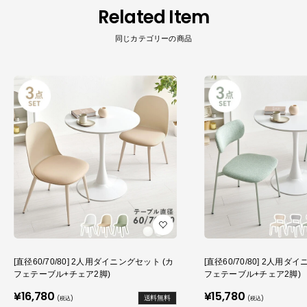
Related Item
同じカテゴリーの商品
[直径60/70/80] 2人用ダイニングセット (カ
[直径60/70/80] 2人用ダ
フェテーブル+チェア2脚)
フェテーブル+チェア2脚)
販
販
¥16,780
¥15,780
送料無料
(税込)
(税込)
売
売