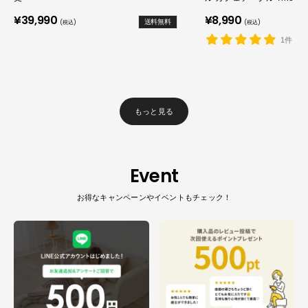
販
販
¥39,990
¥8,990
送料無料
(税込)
(税込)
売
売
価
価
1件
格
格
もっと見る
Event
お得なキャンペーンやイベントもチェック！