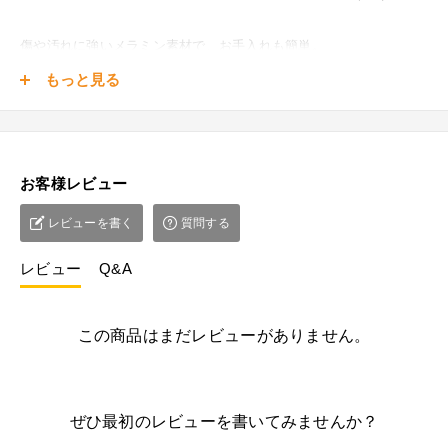
傷や汚れに強いメラミン素材で、お手入れも簡単。
もっと見る
シンプルでどんなインテリアにも合うホワイトと、
デザイン性の高い大理石調の2色からお選びください。
お客様レビュー
■直径60cm
レビューを書く
質問する
【商品サイズ(約)】幅60×奥行60×高さ73cm
【梱包サイズ(約)】85×70×15cm(9.7kg)
レビュー
Q&A
■直径70cm
【商品サイズ(約)】幅70×奥行70×高さ73cm
この商品はまだレビューがありません。
【梱包サイズ(約)】78×76×23cm(11.4kg)
■直径80cm
ぜひ最初のレビューを書いてみませんか？
【商品サイズ(約)】幅80×奥行80×高さ73cm