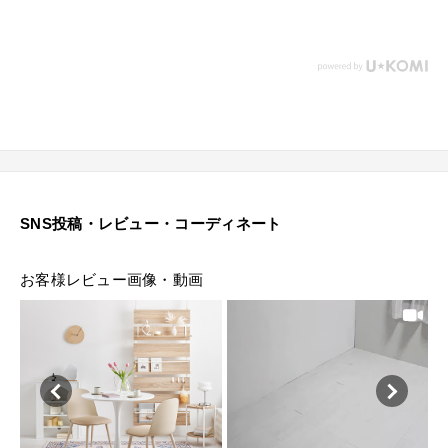
【梱包サイズ(約)】89×86×20cm(13.2kg)
■共通
【材質】
天板：合成樹脂化粧繊維板(メラミン樹脂)
脚部：スチール(粉体塗装)
【生産国】中国
【備考】組立品(工具付属)
SNS投稿・レビュー・コーディネート
--------
お客様レビュー画像・動画
■チェア
丸いフォルム×ニュアンスカラーがかわいい
ポリプロピレン製のダイニングチェア
シンプルなデザインで様々なインテリアに馴染みます。