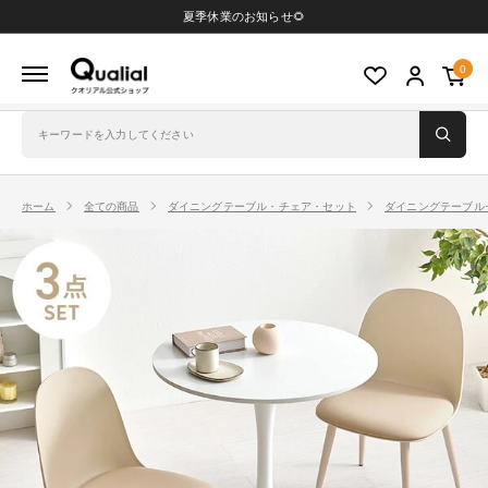
コ
夏季休業のお知らせ🌻
ン
ク
0
テ
オ
ン
リ
ツ
ア
に
ル
ス
ホーム
全ての商品
ダイニングテーブル・チェア・セット
ダイニングテーブル
公
キ
式
ッ
シ
プ
ョ
す
ッ
る
プ