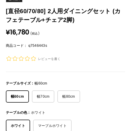
[直径60/70/80] 2人用ダイニングセット (カ
フェテーブル+チェア2脚)
販
¥16,780
(税込)
売
価
格
商品コード： q7546443s
レビューを書く
テーブルサイズ :
幅60cm
幅60cm
幅70cm
幅80cm
テーブルの色 :
ホワイト
ホワイト
マーブルホワイト