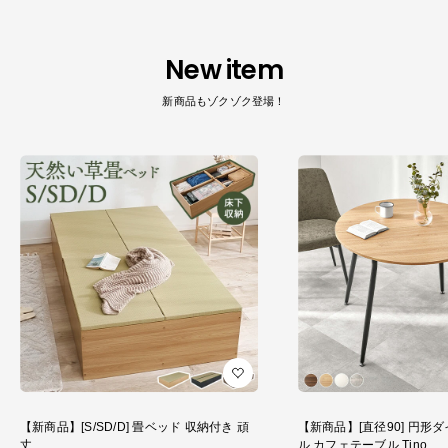
New item
新商品もゾクゾク登場！
【新商品】[S/SD/D] 畳ベッド 収納付き 頑
【新商品】[直径90] 円形
丈
ル カフェテーブル Tino